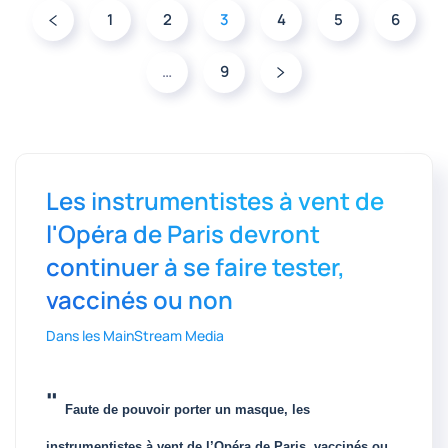
1
2
3
4
5
6
…
9
Les instrumentistes à vent de
l'Opéra de Paris devront
continuer à se faire tester,
vaccinés ou non
Dans les MainStream Media
"
Faute de pouvoir porter un masque, les
instrumentistes à vent de l’Opéra de Paris, vaccinés ou