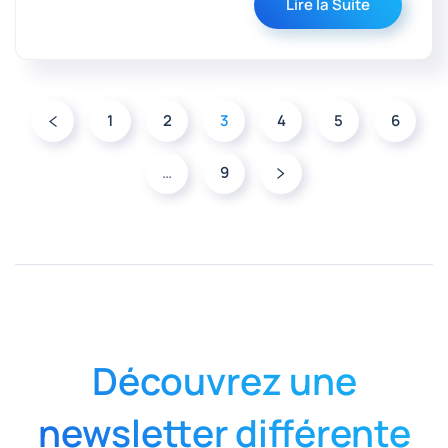
Lire la Suite
1
2
3
4
5
6
…
9
Découvrez une
newsletter différente