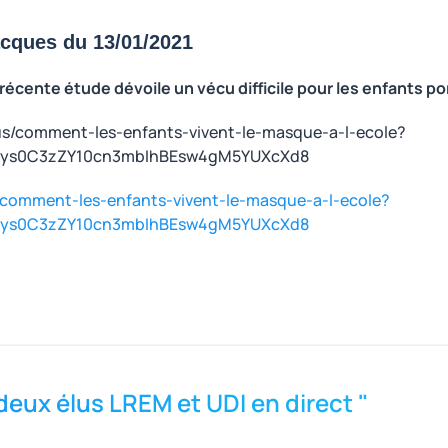
Jacques du 13/01/2021
récente étude dévoile un vécu difficile pour les enfants p
s/comment-les-enfants-vivent-le-masque-a-l-ecole?
gys0C3zZY10cn3mbIhBEsw4gM5YUXcXd8
 deux élus LREM et UDI en direct "