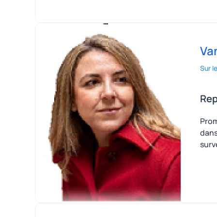
Van
Sur l
Rep
Prom
dans 
surve