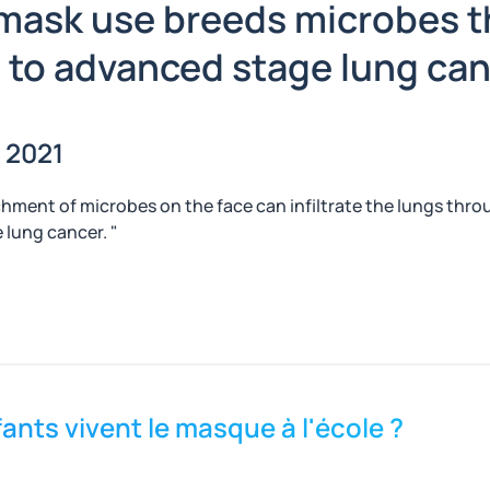
mask use breeds microbes tha
 to advanced stage lung can
r 2021
ichment of microbes on the face can infiltrate the lungs th
ung cancer. ​"
nts vivent le masque à l'école ?