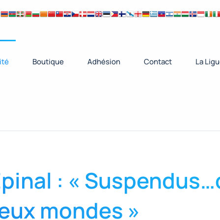
ité
Boutique
Adhésion
Contact
La Lig
 Epinal : « Suspendus
deux mondes »