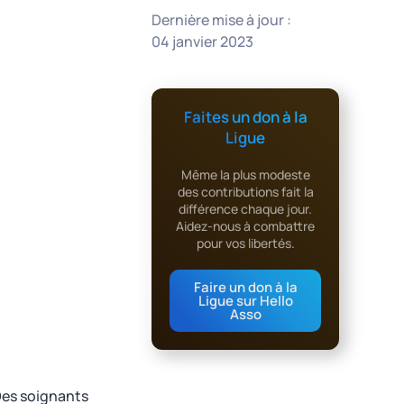
Dernière mise à jour :
04 janvier 2023
Faites un don à la
Ligue
Même la plus modeste
des contributions fait la
différence chaque jour.
Aidez-nous à combattre
pour vos libertés.
Faire un don à la
Ligue sur Hello
Asso
Des soignants