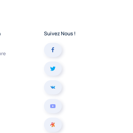
n
Suivez Nous !
bre