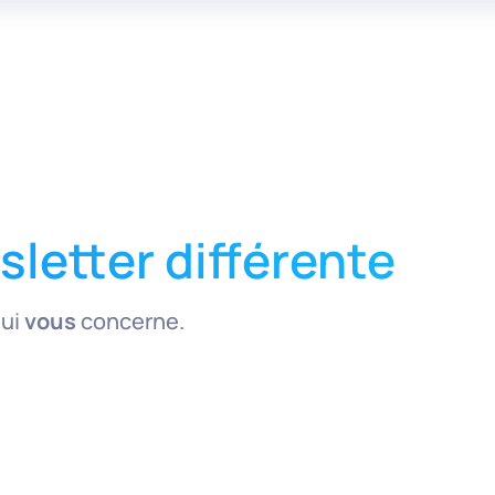
letter différente
qui
vous
concerne.