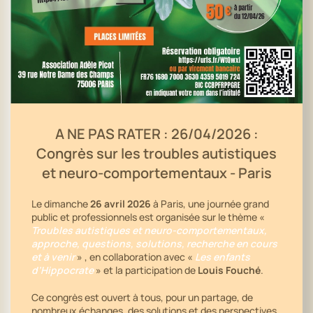
A NE PAS RATER : 26/04/2026 :
Congrès sur les troubles autistiques
et neuro-comportementaux - Paris
Le dimanche
26 avril 2026
à Paris, une journée grand
public et professionnels est organisée sur le thème «
Troubles autistiques et neuro-comportementaux,
approche, questions, solutions, recherche en cours
et à venir
» , en collaboration avec «
Les enfants
d’Hippocrate
» et la participation de
Louis Fouché
.
Ce congrès est ouvert à tous, pour un partage, de
nombreux échanges, des solutions et des perspectives