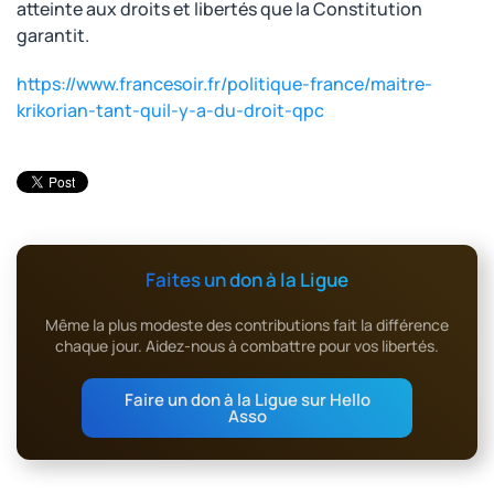
atteinte aux droits et libertés que la Constitution
garantit.
https://www.francesoir.fr/politique-france/maitre-
krikorian-tant-quil-y-a-du-droit-qpc
Faites un don à la Ligue
Même la plus modeste des contributions fait la différence
chaque jour. Aidez-nous à combattre pour vos libertés.
Faire un don à la Ligue sur Hello
Asso