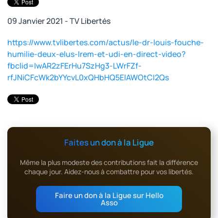
09 Janvier 2021 - TV Libertés
https://www.tvlibertes.com/actus/le-dr-louis-fouche-
humilie-deux-elus-lrem-et-udi-en-direct-video?
fbclid=IwAR2zFErHu7SzHg3-LWrFZf-
rfJNiCFcWk2bYYcvL0xQHbHQ5ElAWOtCI2Qs
Faites un don à la Ligue
Même la plus modeste des contributions fait la différence
chaque jour. Aidez-nous à combattre pour vos libertés.
Faire un don à la Ligue sur Hello
Asso