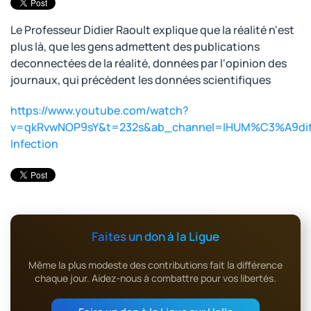
Le Professeur Didier Raoult explique que la réalité n'est
plus là, que les gens admettent des publications
deconnectées de la réalité, données par l'opinion des
journaux, qui précèdent les données scientifiques
https://www.youtube.com/watch?
v=qkRvwNOP9sY&t=232s&ab_channel=IHUM%C3%A9di
Infection
Faites un don à la Ligue
Même la plus modeste des contributions fait la différence
chaque jour. Aidez-nous à combattre pour vos libertés.