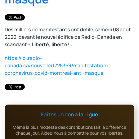
Des milliers de manifestants ont défilé, samedi 08 août
2020, devant le nouvel édifice de Radio-Canada en
scandant «
Liberté, liberté!
»
https://ici.radio-
canada.ca/nouvelle/1725359/manifestation-
coronavirus-covid-montreal-anti-masque
Faites un don à la Ligue
Même la plus modeste des contributions fait la différence
chaque jour. Aidez-nous à combattre pour vos libertés.