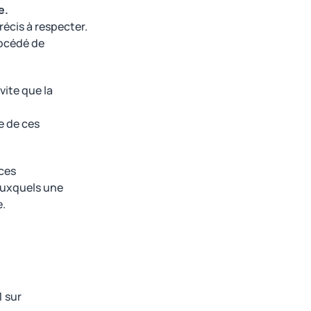
e.
récis à respecter.
rocédé de
vite que la
e de ces
ces
 auxquels une
.
1 sur