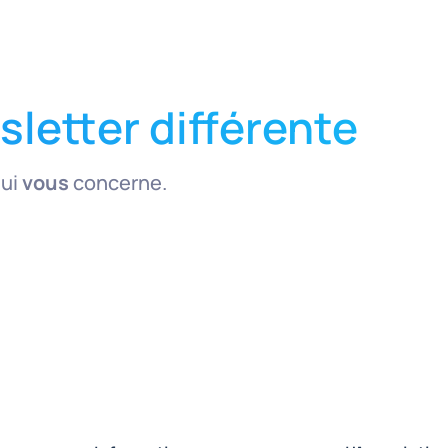
letter différente
qui
vous
concerne.