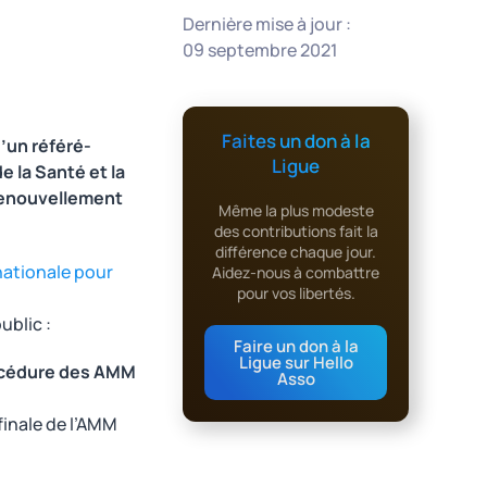
Dernière mise à jour :
09 septembre 2021
Faites un don à la
’un référé-
Ligue
 la Santé et la
renouvellement
Même la plus modeste
des contributions fait la
différence chaque jour.
rnationale pour
Aidez-nous à combattre
pour vos libertés.
ublic :
Faire un don à la
Ligue sur Hello
rocédure des AMM
Asso
finale de l’AMM