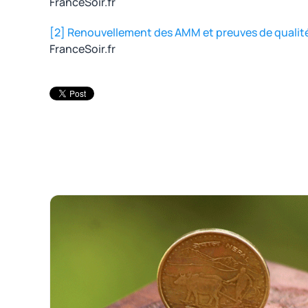
FranceSoir.fr
[2]
Renouvellement des AMM et preuves de qualité d
FranceSoir.fr