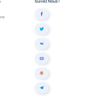
n
Suivez Nous !
bre