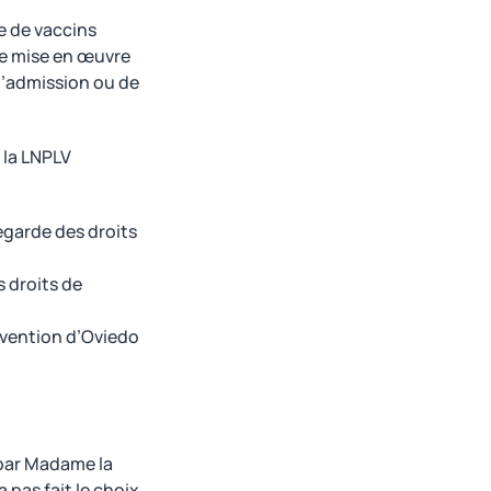
re de vaccins
 de mise en œuvre
 d’admission ou de
 la LNPLV
vegarde des droits
s droits de
nvention d’Oviedo
 par Madame la
 pas fait le choix