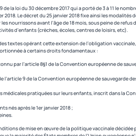
 49 de la loi du 30 décembre 2017 qui a porté de 3 à 11 le nomb
er 2018. Le décret du 25 janvier 2018 fixe ainsi les modalités
 les nourrissons avant l’âge de 18 mois, sous peine de refus
ivités d’enfants (crèches, écoles, centres de loisirs, etc).
des textes opérant cette extension de l’obligation vaccinale,
portionnée à certains droits fondamentaux :
 reconnu par l’article 8§1 de la Convention européenne de sau
 de l’article 9 de la Convention européenne de sauvegarde de
s médicales pratiquées sur leurs enfants, inscrit dans la Co
nts nés après le 1er janvier 2018 ;
eines.
onditions de mise en œuvre de la politique vaccinale décidée
e que la majorité des États membres de l’Union européenne n’a