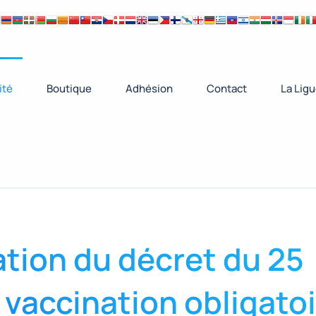
ité
Boutique
Adhésion
Contact
La Lig
tion du décret du 25
a vaccination obligato