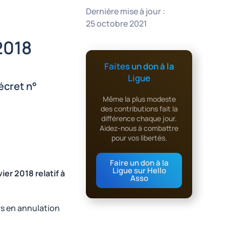
Dernière mise à jour :
25 octobre 2021
2018
Faites un don à la
Ligue
écret n°
Même la plus modeste
des contributions fait la
différence chaque jour.
Aidez-nous à combattre
pour vos libertés.
Faire un don à la
Ligue sur Hello
er 2018 relatif à
Asso
urs en annulation