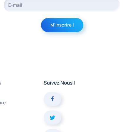
n
Suivez Nous !
bre