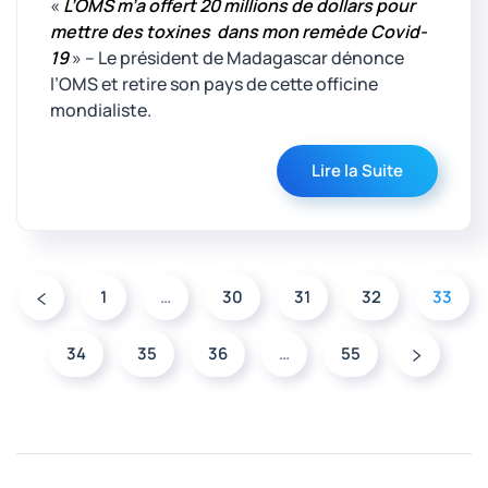
«
L’OMS m’a offert 20 millions de dollars pour
mettre des toxines dans mon remède Covid-
19
» – Le président de Madagascar dénonce
l’OMS et retire son pays de cette officine
mondialiste.
Lire la Suite
1
…
30
31
32
33
34
35
36
…
55