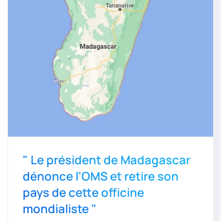
" Le président de Madagascar
dénonce l'OMS et retire son
pays de cette officine
mondialiste "