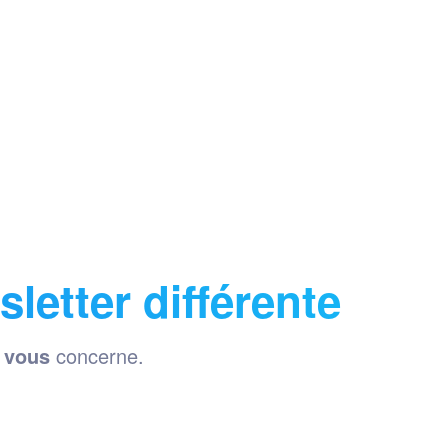
etter différente
i
vous
concerne.