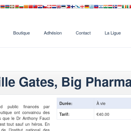
Boutique
Adhésion
Contact
La Ligue
lle Gates, Big Pharm
Durée:
À vie
d public financés par
eutique ont convaincu des
Tarif:
€40.00
ns que le Dr Anthony Fauci
 est tout sauf un héros. En
de l’Institut national des