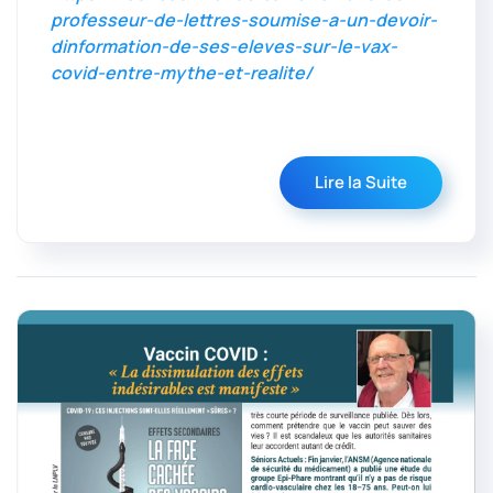
professeur-de-lettres-soumise-a-un-devoir-
dinformation-de-ses-eleves-sur-le-vax-
covid-entre-mythe-et-realite/
Lire la Suite