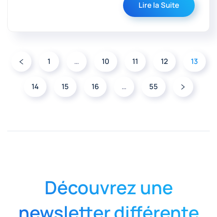
Lire la Suite
1
…
10
11
12
13
14
15
16
…
55
Découvrez une
newsletter différente