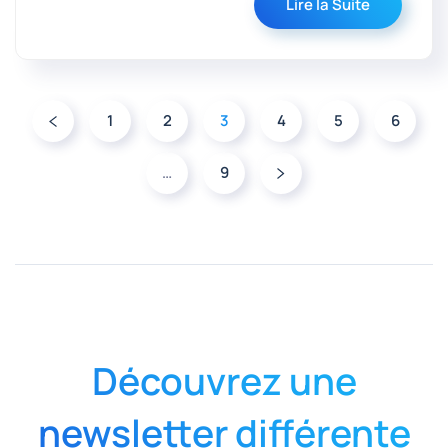
Lire la Suite
1
2
3
4
5
6
…
9
Découvrez une
newsletter différente