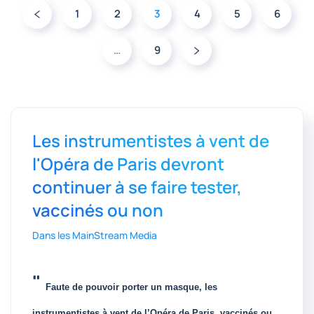
1
2
3
4
5
6
…
9
Les instrumentistes à vent de
l'Opéra de Paris devront
continuer à se faire tester,
vaccinés ou non
Dans les MainStream Media
"
Faute de pouvoir porter un masque, les
instrumentistes à vent de l’Opéra de Paris, vaccinés ou