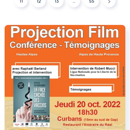
11
12
13
…
55