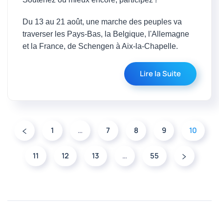
Du 13 au 21 août, une marche des peuples va
traverser les Pays-Bas, la Belgique, l'Allemagne
et la France, de Schengen à Aix-la-Chapelle.
Lire la Suite
1
…
7
8
9
10
11
12
13
…
55