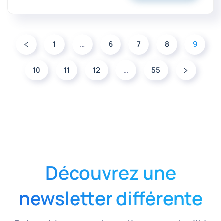
1
…
6
7
8
9
10
11
12
…
55
Découvrez une
newsletter différente